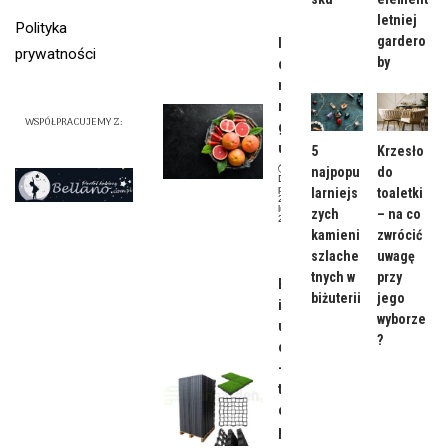
letniej
Polityka
gardero
Ile
prywatności
by
dokład
nie kcal
ma
WSPÓŁPRACUJEMY Z:
grejpfr
ut?
5
Krzesło
najpopu
do
Data
publikacji:
larniejs
toaletki
22
lutego,
zych
– na co
2024
kamieni
zwrócić
Dieta
szlache
uwagę
tnych w
przy
Budowa
biżuterii
jego
infrastr
wyborze
uktury
?
osiedla
– kratki
trawnik
owo-
parking