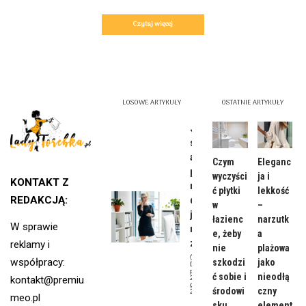
Czytaj więcej
LOSOWE ARTYKUŁY
OSTATNIE ARTYKUŁY
Jaka
sukienk
a do
Czym
Eleganc
pracy
wyczyści
ja i
KONTAKT Z
na co
ć płytki
lekkość
REDAKCJĄ:
dzień
w
–
jest
łazienc
narzutk
W sprawie
najleps
e, żeby
a
za?
reklamy i
nie
plażowa
współpracy:
szkodzi
jako
Data
publikacji:
ć sobie i
nieodłą
2
kontakt@premiu
grudnia,
środowi
czny
2023
meo.pl
Moda
sku
element