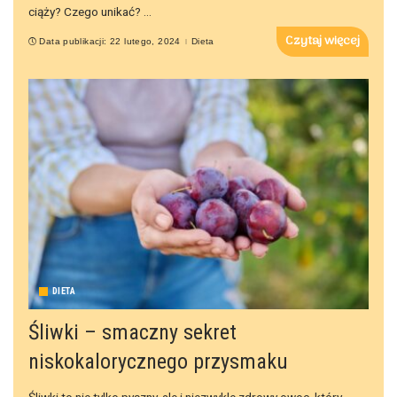
ciąży? Czego unikać?
...
Czytaj więcej
Data publikacji: 22 lutego, 2024
Dieta
DIETA
Śliwki – smaczny sekret
niskokalorycznego przysmaku
Śliwki to nie tylko pyszny, ale i niezwykle zdrowy owoc, który