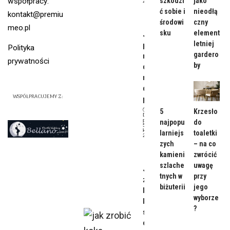
współpracy:
szkodzi
jako
2024
Dom
ć sobie i
nieodłą
kontakt@premiu
środowi
czny
meo.pl
sku
element
Jaki
letniej
powinie
Polityka
gardero
n być
prywatności
by
dzienny
makijaż
do
WSPÓŁPRACUJEMY Z:
pracy?
5
Krzesło
Data
publikacji:
najpopu
do
5
kwietnia,
larniejs
toaletki
2024
zych
– na co
Uroda
kamieni
zwrócić
szlache
uwagę
Jak
tnych w
przy
zrobić
biżuterii
jego
koka —
wyborze
kilka
?
sprawdz
onych