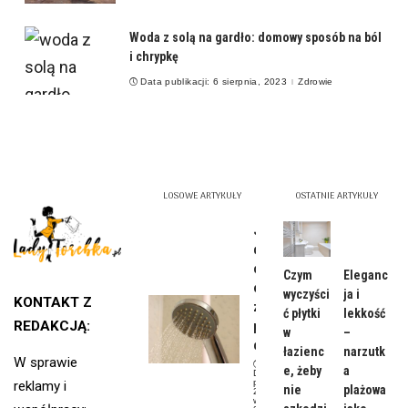
Woda z solą na gardło: domowy sposób na ból
i chrypkę
Data publikacji: 6 sierpnia, 2023
Zdrowie
LOSOWE ARTYKUŁY
OSTATNIE ARTYKUŁY
Jak
dobrać
odpowi
Czym
Eleganc
edni
wyczyści
ja i
KONTAKT Z
zawias
ć płytki
lekkość
REDAKCJĄ:
pryszni
w
–
cowy?
łazienc
narzutk
W sprawie
e, żeby
a
Data
publikacji:
reklamy i
nie
plażowa
2
września,