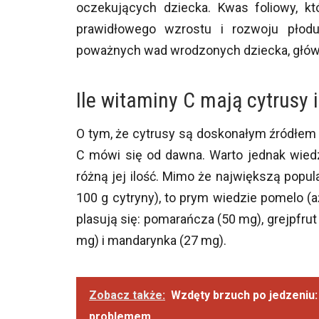
oczekujących dziecka. Kwas foliowy, kt
prawidłowego wzrostu i rozwoju płod
poważnych wad wrodzonych dziecka, głów
Ile witaminy C mają cytrusy i
O tym, że cytrusy są doskonałym źródłe
C mówi się od dawna. Warto jednak wied
różną jej ilość. Mimo że największą popul
100 g cytryny), to prym wiedzie pomelo 
plasują się: pomarańcza (50 mg), grejpfrut
mg) i mandarynka (27 mg).
Zobacz także:
Wzdęty brzuch po jedzeniu:
problemem