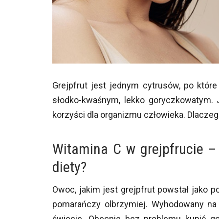
Grejpfrut jest jednym cytrusów, po któ
słodko-kwaśnym, lekko goryczkowatym. J
korzyści dla organizmu człowieka. Dlaczeg
Witamina C w grejpfrucie –
diety?
Owoc, jakim jest grejpfrut powstał jak
pomarańczy olbrzymiej. Wyhodowany na
świecie. Obecnie bez problemu kupić g