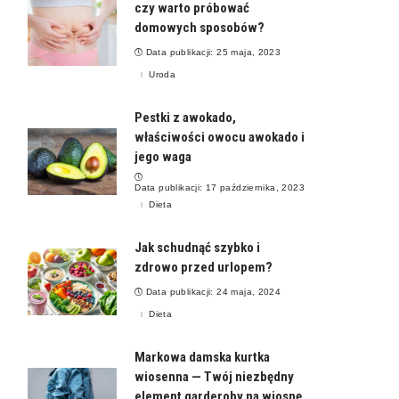
czy warto próbować
domowych sposobów?
Data publikacji: 25 maja, 2023
Uroda
Pestki z awokado,
właściwości owocu awokado i
jego waga
Data publikacji: 17 października, 2023
Dieta
Jak schudnąć szybko i
zdrowo przed urlopem?
Data publikacji: 24 maja, 2024
Dieta
Markowa damska kurtka
wiosenna — Twój niezbędny
element garderoby na wiosnę