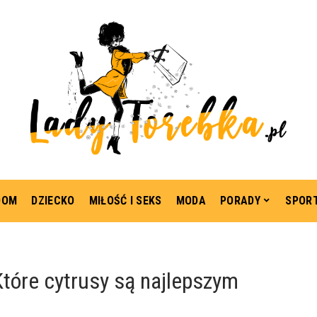
DOM
DZIECKO
MIŁOŚĆ I SEKS
MODA
PORADY
SPOR
Które cytrusy są najlepszym