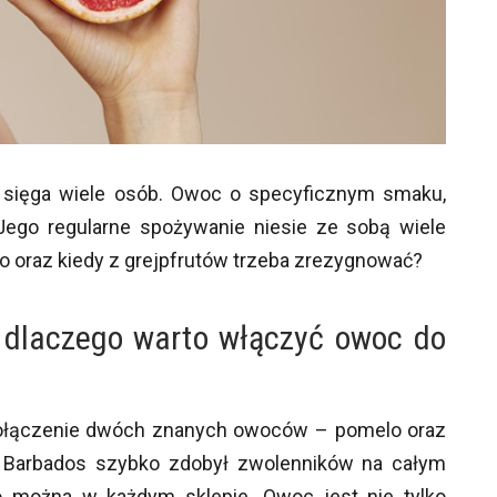
re sięga wiele osób. Owoc o specyficznym smaku,
ego regularne spożywanie niesie ze sobą wiele
o oraz kiedy z grejpfrutów trzeba zrezygnować?
 dlaczego warto włączyć owoc do
o połączenie dwóch znanych owoców – pomelo oraz
 Barbados szybko zdobył zwolenników na całym
o można w każdym sklepie. Owoc jest nie tylko