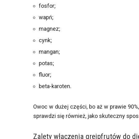
fosfor;
wapń;
magnez;
cynk;
mangan;
potas;
fluor;
beta-karoten.
Owoc w dużej części, bo aż w prawie 90%,
sprawdzi się również, jako skuteczny spo
Zalety włączenia grejpfrutów do di