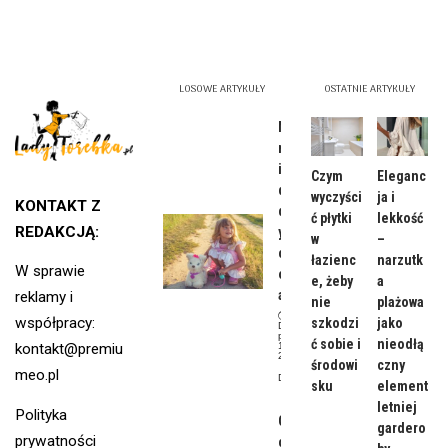
LOSOWE ARTYKUŁY
OSTATNIE ARTYKUŁY
Najpięk
niejsze
imiona
Czym
Eleganc
dla
wyczyści
ja i
KONTAKT Z
dziewcz
ć płytki
lekkość
REDAKCJĄ:
ynki –
w
–
co
łazienc
narzutk
W sprawie
oznacz
e, żeby
a
ają?
reklamy i
nie
plażowa
współpracy:
szkodzi
jako
Data
publikacji:
ć sobie i
nieodłą
11 lipca,
kontakt@premiu
2024
środowi
czny
meo.pl
Dziecko
sku
element
letniej
Polityka
Czy
gardero
prywatności
częste