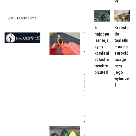
by
oddawa
nie
moczu
WSPÓŁPRACUJEMY Z:
u dzieci
5
Krzesło
jest
najpopu
do
poważn
larniejs
toaletki
e? Co
zych
– na co
jest
kamieni
zwrócić
przyczy
szlache
uwagę
ną tego
tnych w
przy
stanu?
biżuterii
jego
Data
wyborze
publikacji:
22
?
lutego,
2024
Dziecko
Pestki z
awokado,
właściwośc
i owocu
awokado i