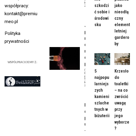
kwietnia,
współpracy:
szkodzi
jako
2024
Uroda
ć sobie i
nieodłą
kontakt@premiu
środowi
czny
meo.pl
sku
element
Jaki
letniej
powinie
Polityka
gardero
n być
prywatności
by
dzienny
makijaż
do
WSPÓŁPRACUJEMY Z:
pracy?
5
Krzesło
Data
publikacji:
najpopu
do
5
kwietnia,
larniejs
toaletki
2024
zych
– na co
Uroda
kamieni
zwrócić
szlache
uwagę
Makijaż
tnych w
przy
dla
biżuterii
jego
początk
wyborze
ujących
?
– co