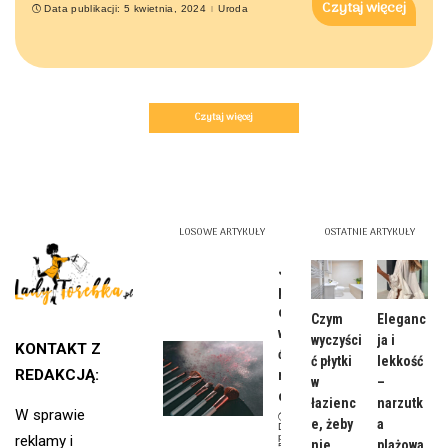
Czytaj więcej
Data publikacji: 5 kwietnia, 2024
Uroda
Czytaj więcej
LOSOWE ARTYKUŁY
OSTATNIE ARTYKUŁY
Jak
prawidł
owo
Czym
Eleganc
wykona
wyczyści
ja i
KONTAKT Z
ć
ć płytki
lekkość
REDAKCJĄ:
makijaż
w
–
oczu?
łazienc
narzutk
W sprawie
e, żeby
a
Data
publikacji:
reklamy i
nie
plażowa
5