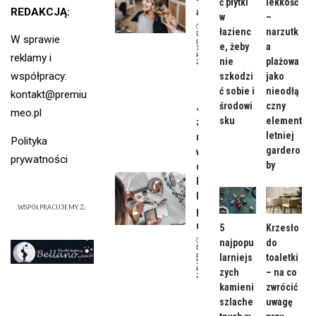
ć płytki
lekkość
REDAKCJĄ:
acji?
w
–
łazienc
narzutk
Data
W sprawie
publikacji:
e, żeby
a
19
kwietnia,
reklamy i
nie
plażowa
2024
Uroda
współpracy:
szkodzi
jako
ć sobie i
nieodłą
kontakt@premiu
środowi
czny
Jak
meo.pl
sku
element
zrobić
letniej
makjiaż
Polityka
gardero
w
prywatności
by
domu?
Poradni
k dla
WSPÓŁPRACUJEMY Z:
początk
ujących
5
Krzesło
najpopu
do
Data
publikacji:
larniejs
toaletki
5
kwietnia,
zych
– na co
2024
kamieni
zwrócić
Uroda
szlache
uwagę