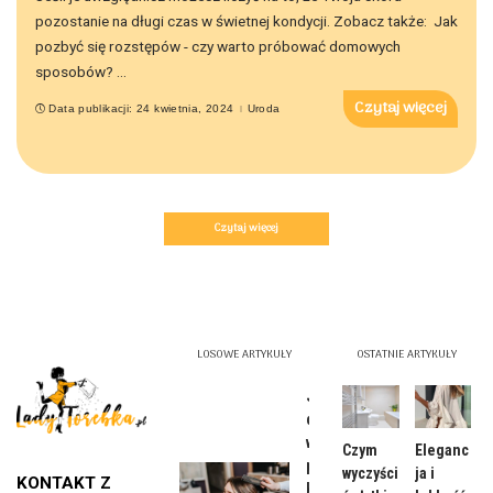
pozostanie na długi czas w świetnej kondycji. Zobacz także: Jak
pozbyć się rozstępów - czy warto próbować domowych
sposobów?
...
Czytaj więcej
Data publikacji: 24 kwietnia, 2024
Uroda
Czytaj więcej
LOSOWE ARTYKUŁY
OSTATNIE ARTYKUŁY
Jak
dbać o
włosy
Czym
Eleganc
po
wyczyści
ja i
KONTAKT Z
koloryz