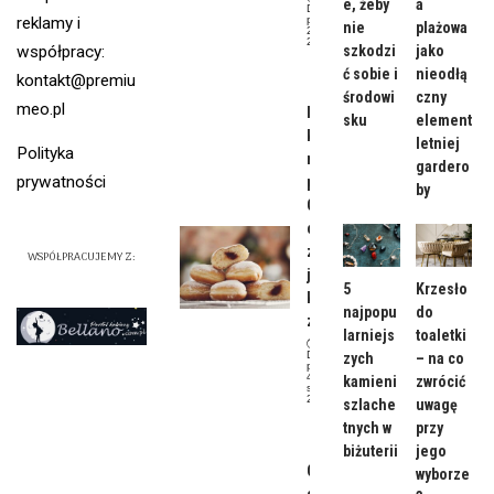
e, żeby
a
Data
publikacji:
reklamy i
nie
plażowa
28 maja,
2024
współpracy:
szkodzi
jako
Moda
ć sobie i
nieodłą
kontakt@premiu
środowi
czny
meo.pl
Ile
sku
element
kalorii
letniej
Polityka
ma
gardero
prywatności
pączek?
by
Od
czego
zależy
WSPÓŁPRACUJEMY Z:
jego
5
Krzesło
kaloryc
najpopu
do
zność?
larniejs
toaletki
Data
zych
– na co
publikacji:
4
kamieni
zwrócić
stycznia,
2024
szlache
uwagę
Dieta
tnych w
przy
biżuterii
jego
Czy
wyborze