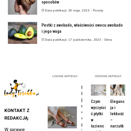
sposobów
Data publikacji: 30 maja, 2023
Porady
Pestki z awokado, właściwości owocu awokado
i jego waga
Data publikacji: 17 października, 2023
Dieta
LOSOWE ARTYKUŁY
OSTATNIE ARTYKUŁY
Buty na
lato –
jak
Czym
Eleganc
wybrać
wyczyści
ja i
KONTAKT Z
odpowi
ć płytki
lekkość
REDAKCJĄ:
ednią
w
–
parę?
łazienc
narzutk
W sprawie