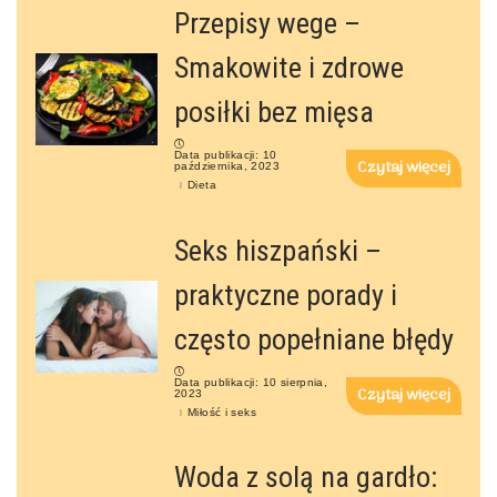
Przepisy wege –
Smakowite i zdrowe
posiłki bez mięsa
Data publikacji: 10
Czytaj więcej
października, 2023
Dieta
Seks hiszpański –
praktyczne porady i
często popełniane błędy
Data publikacji: 10 sierpnia,
Czytaj więcej
2023
Miłość i seks
Woda z solą na gardło: