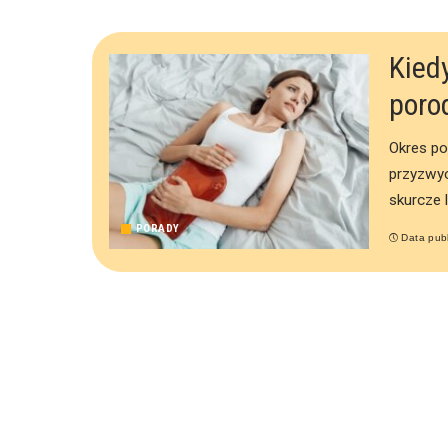
Kied
poro
Okres po
przyzwyc
skurcze 
PORADY
Data publ