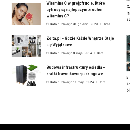
Witamina C w grejpfrucie. Które
Cz
cytrusy są najlepszym źródłem
ła
witaminy C?
s
Data publikacji: 31 grudnia, 2023
Dieta
Zolta.pl – Gdzie Każde Wnętrze Staje
się Wyjątkowe
Data publikacji: 8 maja, 2024
Dom
Budowa infrastruktury osiedla –
kratki trawnikowo-parkingowe
5
Data publikacji: 16 maja, 2024
Dom
k
bi