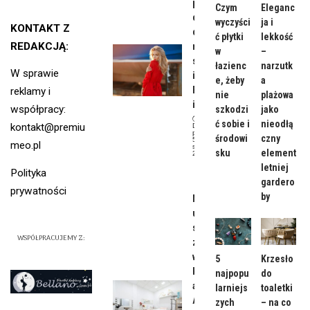
paznok
Czym
Eleganc
ci do
wyczyści
ja i
KONTAKT Z
czerwo
ć płytki
lekkość
REDAKCJĄ:
nej
w
–
sukienk
łazienc
narzutk
W sprawie
i?
e, żeby
a
Podpow
reklamy i
nie
plażowa
iadamy!
współpracy:
szkodzi
jako
ć sobie i
nieodłą
kontakt@premiu
Data
publikacji:
środowi
czny
5
meo.pl
stycznia,
sku
element
2024
Uroda
letniej
Polityka
gardero
prywatności
by
Najpop
ularniej
sze
WSPÓŁPRACUJEMY Z:
zabiegi
w
5
Krzesło
Katowic
najpopu
do
ach –
larniejs
toaletki
ACRS i
zych
– na co